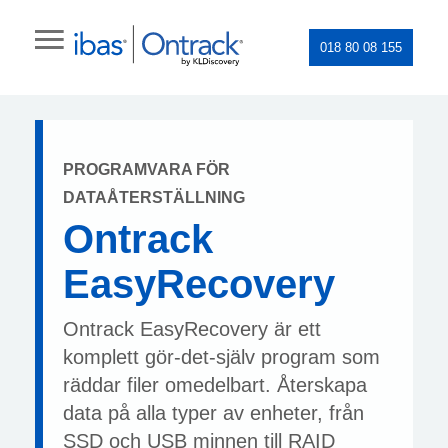
018 80 08 155
PROGRAMVARA FÖR
DATAÅTERSTÄLLNING
Ontrack
EasyRecovery
Ontrack EasyRecovery är ett
komplett gör-det-själv program som
räddar filer omedelbart. Återskapa
data på alla typer av enheter, från
SSD och USB minnen till RAID