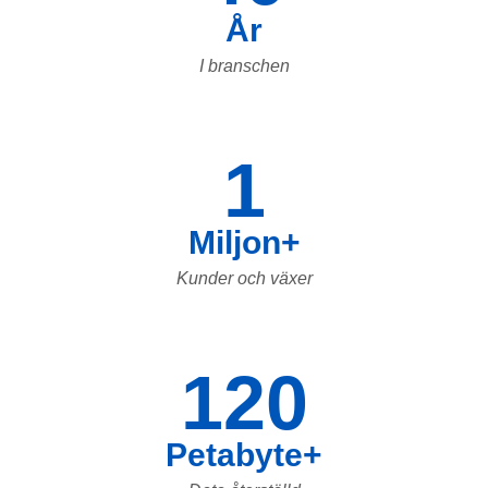
År
I branschen
1
Miljon+
Kunder och växer
120
Petabyte+