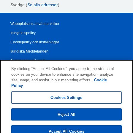
Sverige (
Se alla adresser
)
Webbplatsens användarvillkor
Integritetspolicy
Cookiepolicy och Inställningar
Juridiska Meddelanden
Transparency Report
By clicking “Accept All Cookies”, you agree to the storing of
Allmänna Försäljningsvillkor
cookies on your device to enhance site navigation, analyze
Authorised Partner Agreement
site usage, and assist in our marketing efforts.
Cookie
Policy
© 2026 KLDiscovery Ontrack - All Rights Reserved.
Cookies Settings
Reject All
Accept All Cookies