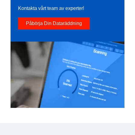
Kontakta vårt team av experter!
Påbörja Din Dataräddning