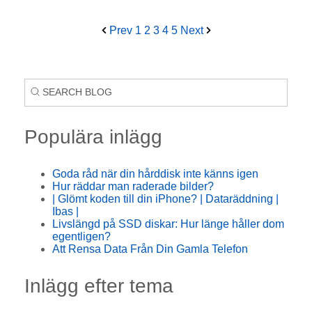
Prev
1
2
3
4
5
Next
Populära inlägg
Goda råd när din hårddisk inte känns igen
Hur räddar man raderade bilder?
| Glömt koden till din iPhone? | Dataräddning |
Ibas |
Livslängd på SSD diskar: Hur länge håller dom
egentligen?
Att Rensa Data Från Din Gamla Telefon
Inlägg efter tema