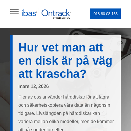
018 80 08 155
Hur vet man att
en disk är på väg
att krascha?
mars 12, 2026
Fler av oss använder hårddiskar för att lagra
och säkerhetskopiera våra data än någonsin
tidigare. Livslängden på hårddiskar kan
variera mellan olika modeller, men de kommer
att gå sönder förr eller...