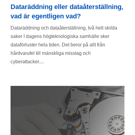
Dataräddning eller dataåterställning,
vad är egentligen vad?
Dataräddning och dataåterställning, två helt skilda
saker I dagens högteknologiska samhälle sker
dataförluster hela tiden. Det beror på allt från
hårdvarufel till mänskliga misstag och
cyberattacker....