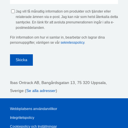
Jag vill få månatlig information om produkter och tjänster eller
relaterade ämnen via e-post. Jag kan när som helst återkalla detta
samtycke. En länk för att avsluta prenumerationen ingår i alla e-
postmeddelanden.
För information om hur vi samlar in, bearbetar och lagrar dina
personuppgifter, vänligen se vår
sekretesspolicy
.
Ibas Ontrack AB,
Bangårdsgatan 13, 75 320 Uppsala,
Sverige (
Se alla adresser
)
Webbplatsens användarvillkor
Integritetspolicy
Cookiepolicy och Inställningar