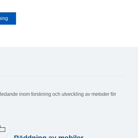
ning
rldsledande inom forskning och utveckling av metoder för
Räddning av mobiler