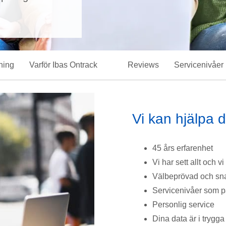
lning
Varför Ibas Ontrack
Reviews
Servicenivåer
Vi kan hjälpa d
45 års erfarenhet
Vi har sett allt och vi
Välbeprövad och sna
Servicenivåer som p
Personlig service
Dina data är i trygg