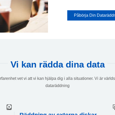
Påbörja Din Datarädd
Vi kan rädda dina data
arenhet vet vi att vi kan hjälpa dig i alla situationer. Vi är vä
dataräddning
Räddning av externa diskar