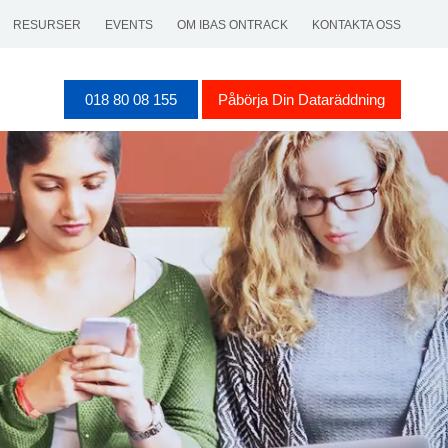
RESURSER
EVENTS
OM IBAS ONTRACK
KONTAKTA OSS
018 80 08 155
Påbörja Din Dataräddning