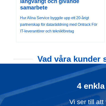
långvarigt och givande
samarbete
Hur Alina Service byggde upp ett 20-årigt
partnerskap för dataräddning med Ontrack För
IT-leverantörer och teknikföretag
Vad våra kunder s
4 enkla
Vi ser till 