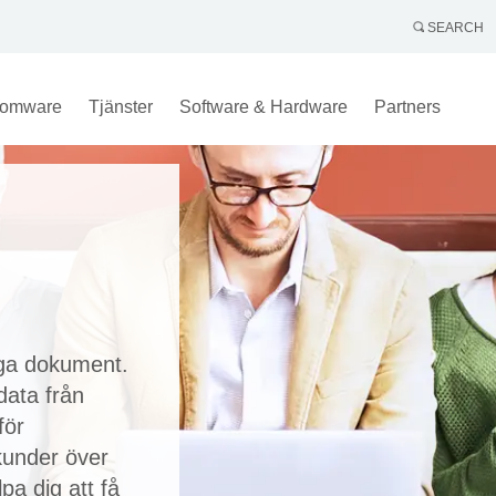
SEARCH
omware
Tjänster
Software & Hardware
Partners
iga dokument.
data från
för
 kunder över
pa dig att få