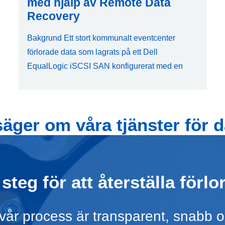
med hjälp av Remote Data
Recovery
Bakgrund Ett stort kommunalt eventcenter
förlorade data som lagrats på ett Dell
EqualLogic iSCSI SAN konfigurerat med en
äger om våra tjänster för 
 steg för att återställa förlo
att vår process är transparent, snabb 