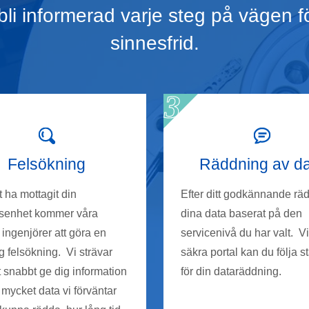
li informerad varje steg på vägen fö
sinnesfrid.
Felsökning
Räddning av d
tt ha mottagit din
Efter ditt godkännande räd
gsenhet kommer våra
dina data baserat på den
 ingenjörer att göra en
servicenivå du har valt. Vi
g felsökning. Vi strävar
säkra portal kan du följa s
tt snabbt ge dig information
för din dataräddning.
mycket data vi förväntar