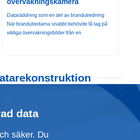
övervakningskamera
Dataräddning som en del av brandutredning
När brandutredarna snabbt behövde få tag på
viktiga övervakningsbilder från en
datarekonstruktion
rad data
och säker. Du