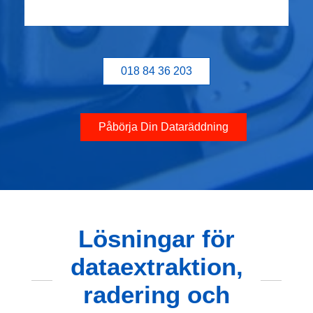
018 84 36 203
Påbörja Din Dataräddning
Lösningar för
dataextraktion,
radering och