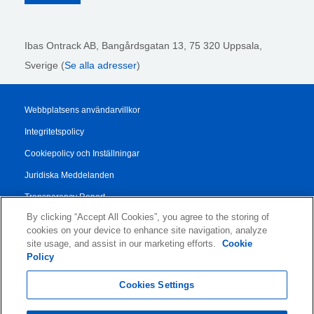
Ibas Ontrack AB,
Bangårdsgatan 13, 75 320 Uppsala,
Sverige (
Se alla adresser
)
Webbplatsens användarvillkor
Integritetspolicy
Cookiepolicy och Inställningar
Juridiska Meddelanden
Transparency Report
By clicking “Accept All Cookies”, you agree to the storing of
Allmänna Försäljningsvillkor
cookies on your device to enhance site navigation, analyze
Authorised Partner Agreement
site usage, and assist in our marketing efforts.
Cookie
Policy
© 2026 KLDiscovery Ontrack - All Rights Reserved.
Cookies Settings