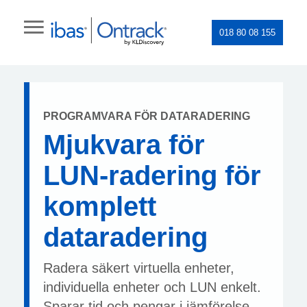
018 80 08 155
PROGRAMVARA FÖR DATARADERING
Mjukvara för
LUN-radering för
komplett
dataradering
Radera säkert virtuella enheter,
individuella enheter och LUN enkelt.
Sparar tid och pengar i jämförelse