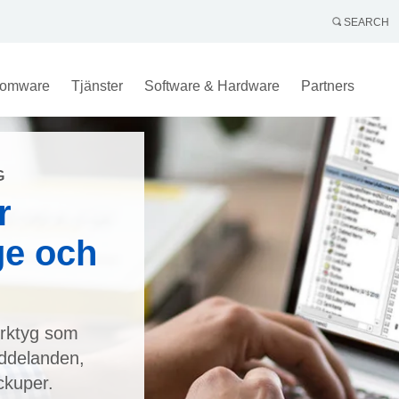
SEARCH
omware
Tjänster
Software & Hardware
Partners
G
r
ge och
erktyg som
eddelanden,
ckuper.