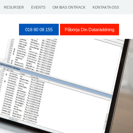
RESURSER
EVENTS
OM IBAS ONTRACK
KONTAKTA OSS
018 80 08 155
Påbörja Din Dataräddning