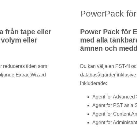
PowerPack fö
a från tape eller
Power Pack för E
 volym eller
med alla tänkbara
ämnen och medd
er reduceras tiden som
Du kan välja en PST-fil o
öljande ExtractWizard
databasåtgärder inklusive
inkluderade:
Agent for Advanced
Agent for PST as a 
Agent for Content An
Agent for Administra