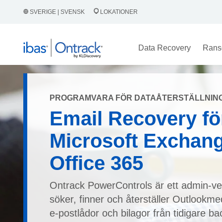
SVERIGE | SVENSK
LOKATIONER
Data Recovery
Rans
PROGRAMVARA FÖR DATAÅTERSTÄLLNIN
Email Recovery fö
Microsoft Exchan
Office 365
Ontrack PowerControls är ett admin-v
söker, finner och återställer Outlookm
e-postlådor och bilagor från tidigare ba