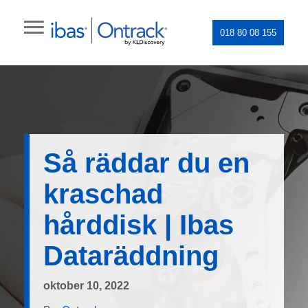
018 80 08 155
Så räddar du en
kraschad
hårddisk | Ibas
Dataräddning
oktober 10, 2022