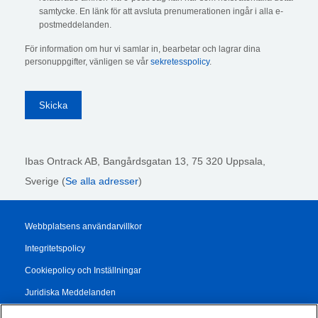
samtycke. En länk för att avsluta prenumerationen ingår i alla e-
postmeddelanden.
För information om hur vi samlar in, bearbetar och lagrar dina
personuppgifter, vänligen se vår
sekretesspolicy
.
Ibas Ontrack AB,
Bangårdsgatan 13, 75 320 Uppsala,
Sverige (
Se alla adresser
)
Webbplatsens användarvillkor
Integritetspolicy
Cookiepolicy och Inställningar
Juridiska Meddelanden
Transparency Report