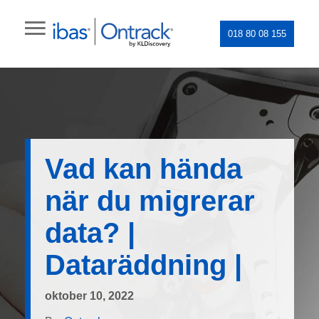
018 80 08 155
Vad kan hända
när du migrerar
data? |
Dataräddning |
oktober 10, 2022