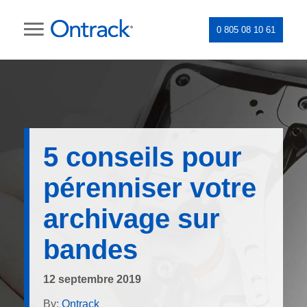
0 805 08 10 61
5 conseils pour
pérenniser votre
archivage sur
bandes
12 septembre 2019
By:
Ontrack