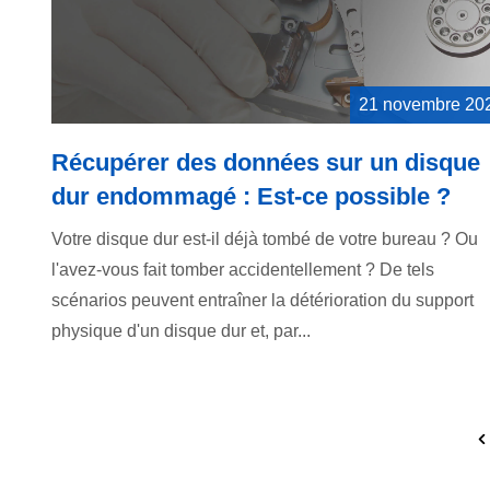
21 novembre 20
Récupérer des données sur un disque
dur endommagé : Est-ce possible ?
Votre disque dur est-il déjà tombé de votre bureau ? Ou
l'avez-vous fait tomber accidentellement ? De tels
scénarios peuvent entraîner la détérioration du support
physique d'un disque dur et, par...