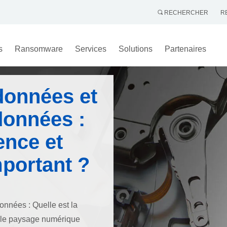
RECHERCHER
R
s
Ransomware
Services
Solutions
Partenaires
données et
données :
rence et
mportant ?
onnées : Quelle est la
s le paysage numérique