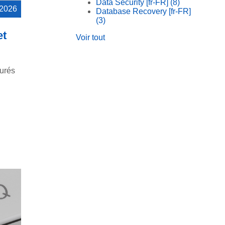
Data Security [fr-FR]
(8)
 2026
Database Recovery [fr-FR]
(3)
et
Voir tout
urés