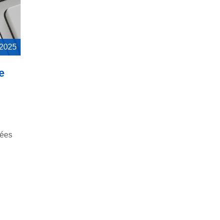
 2025
e
nées