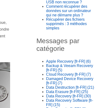
USB non reconnue ?
Comment récupérer des
données sur un ordinateur
qui ne démarre plus ?
Récupérer des fichiers
oue,
supprimés : 3 méthodes
simples
pondre
ent
Messages par
catégorie
Apple Recovery [fr-FR]
(6)
Backup & Veeam Recovery
[fr-FR]
(5)
Cloud Recovery [fr-FR]
(7)
Damaged Device Recovery
[fr-FR]
(7)
Data Destruction [fr-FR]
(21)
Data Erasure [fr-FR]
(25)
Data Recovery [fr-FR]
(30)
Data Recovery Software [fr-
FR]
(15)