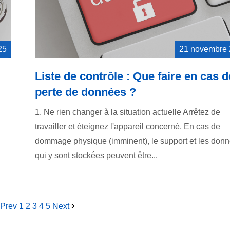
25
21 novembre
Liste de contrôle : Que faire en cas d
perte de données ?
1. Ne rien changer à la situation actuelle Arrêtez de
travailler et éteignez l'appareil concerné. En cas de
dommage physique (imminent), le support et les don
qui y sont stockées peuvent être...
Prev
1
2
3
4
5
Next