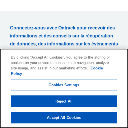
Connectez-vous avec Ontrack pour recevoir des
informations et des conseils sur la récupération
de données, des informations sur les événements
du secteur et bien plus encore. Abonnez-vous à
By clicking “Accept All Cookies”, you agree to the storing of
NOTRE NEWSLETTER dès maintenant !
cookies on your device to enhance site navigation, analyze
site usage, and assist in our marketing efforts.
Cookie
Policy
Cookies Settings
Je souhaite recevoir des informations mensuelles sur des
produits et services ou des sujets connexes par email. Je peux
Reject All
retirer ce consentement à tout moment. Un lien de désinscription
est inclus dans tous les courriels.
Accept All Cookies
Pour plus d'informations sur la façon dont nous recueillons, traitons et
conservons vos données personnelles, veuillez consulter notre
politique de confidentialité
.