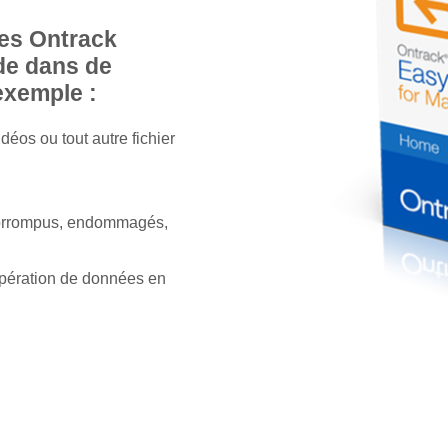
ées Ontrack
de dans de
exemple :
éos ou tout autre fichier
corrompus, endommagés,
cupération de données en