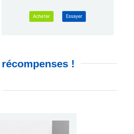
Acheter
Essayer
es récompenses !