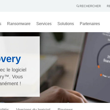
RECHERCHER
R
s
Ransomware
Services
Solutions
Partenaires
very
 le logiciel
ery™. Vous
tanément !
lités
Versions du logiciel
Reviews