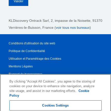
KLDiscovery Ontrack Sarl,
2, impasse de la Noisette, 91370
Verrières-le-Buisson, France (
voir tous nos bureaux
)
Conditions d'utilisation du site web
Politique de Confidentialité
Utilisation et Paramétrage des Cookies
Mentions Légales
Rapport de transparence
By clicking “Accept All Cookies”, you agree to the storing of
Conditions Générales de Vente
cookies on your device to enhance site navigation, analyze
Contrat de Partenariat
site usage, and assist in our marketing efforts.
Cookie
Policy
© 2026 KLDiscovery Ontrack - All Rights Reserved.
Cookies Settings