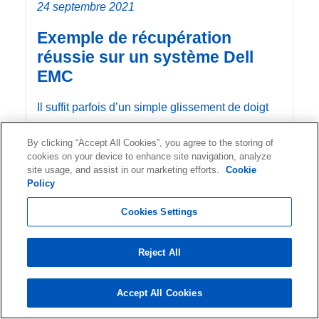
24 septembre 2021
Exemple de récupération
réussie sur un système Dell
EMC
Il suffit parfois d’un simple glissement de doigt
lors de l'exécution d'une commande pour que
By clicking “Accept All Cookies”, you agree to the storing of
des données critiques disp
cookies on your device to enhance site navigation, analyze
site usage, and assist in our marketing efforts.
Cookie
Policy
Cookies Settings
27 avril 2018
Reject All
L'instruction UNMAP peut
entraîner des pertes de
Accept All Cookies
données