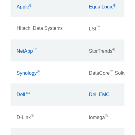
®
®
Apple
EqualLogic
™
Hitachi Data Systems
LSI
™
®
NetApp
StorTrends
®
™
Synology
DataCore
Software
Dell™
Dell EMC
®
®
D-Link
Iomega