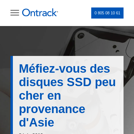
0 805 08 10 61
Méfiez-vous des
disques SSD peu
cher en
provenance
d'Asie