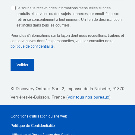
Je souhaite recevoir des informations mensuelles sur des
produits et services ou des sujets connexes par email. Je peux
retirer ce consentement à tout moment. Un lien de désinscription
est inclus dans tous les courriels.
Pour plus d'informations sur la façon dont nous recueillons, traitons et
conservons vos données personnelles, veuillez consulter notre
politique de confidentialité
.
KLDiscovery Ontrack Sarl,
2, impasse de la Noisette, 91370
Verrières-le-Buisson, France (
voir tous nos bureaux
)
Conditions d'utilisation du site web
Politique de Confidentialité