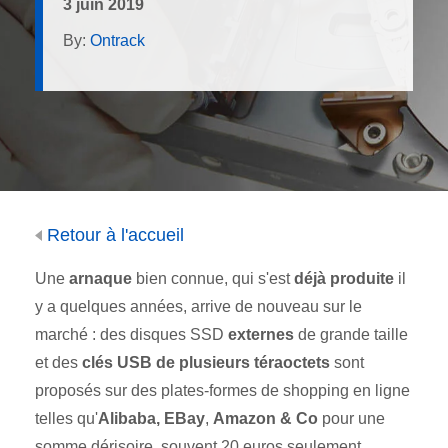
3 juin 2019
By:
Ontrack
Retour à l'accueil
Une
arnaque
bien connue, qui s'est
déjà produite
il
y a quelques années, arrive de nouveau sur le
marché : des disques SSD
externes
de grande taille
et des
clés USB de plusieurs téraoctets
sont
proposés sur des plates-formes de shopping en ligne
telles qu'
Alibaba,
EBay
,
Amazon & Co
pour une
somme dérisoire, souvent 20 euros seulement.