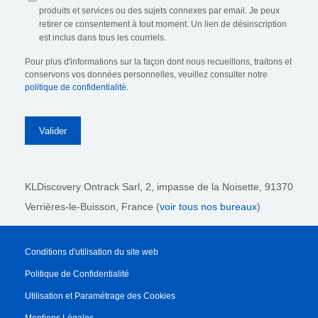
produits et services ou des sujets connexes par email. Je peux
retirer ce consentement à tout moment. Un lien de désinscription
est inclus dans tous les courriels.
Pour plus d'informations sur la façon dont nous recueillons, traitons et
conservons vos données personnelles, veuillez consulter notre
politique de confidentialité
.
KLDiscovery Ontrack Sarl,
2, impasse de la Noisette, 91370
Verrières-le-Buisson, France (
voir tous nos bureaux
)
Conditions d'utilisation du site web
Politique de Confidentialité
Utilisation et Paramétrage des Cookies