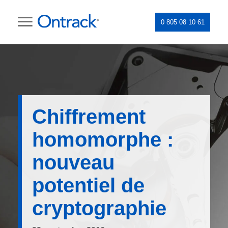
0 805 08 10 61
Chiffrement
homomorphe :
nouveau
potentiel de
cryptographie