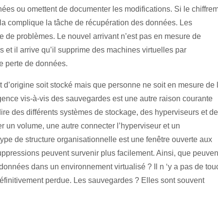
es ou omettent de documenter les modifications. Si le chiffre
ela complique la tâche de récupération des données. Les
ce de problèmes. Le nouvel arrivant n’est pas en mesure de
 et il arrive qu’il supprime des machines virtuelles par
ne perte de données.
lat d’origine soit stocké mais que personne ne soit en mesure de 
igence vis-à-vis des sauvegardes est une autre raison courante
ire des différents systèmes de stockage, des hyperviseurs et d
er un volume, une autre connecter l’hyperviseur et un
type de structure organisationnelle est une fenêtre ouverte aux
suppressions peuvent survenir plus facilement. Ainsi, que peuven
e données dans un environnement virtualisé ? Il n ‘y a pas de to
définitivement perdue. Les sauvegardes ? Elles sont souvent