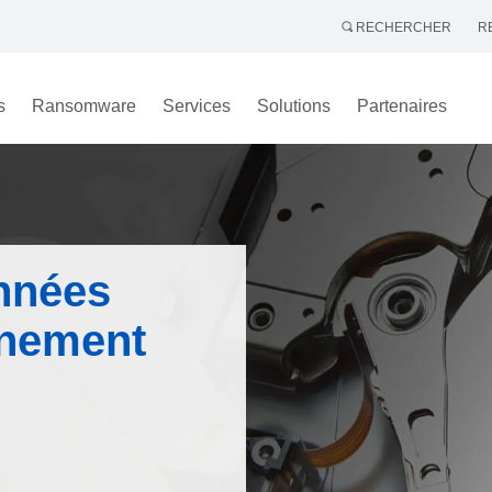
RECHERCHER
R
s
Ransomware
Services
Solutions
Partenaires
nnées
nnement