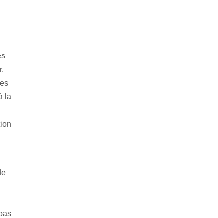
es
r.
nes
à la
tion
de
 pas