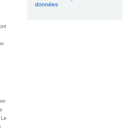
données
ont
on
ion
s
. Le
e