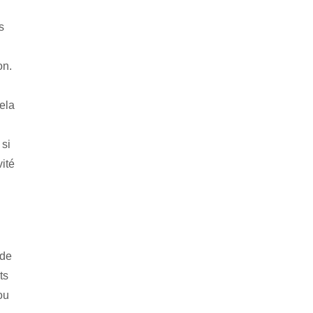
s
on.
ela
 si
vité
 de
ts
ou