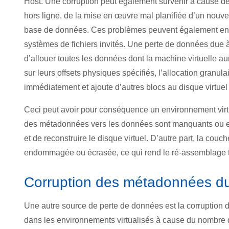
Host. Une corruption peut également survenir à cause de
hors ligne, de la mise en œuvre mal planifiée d’un nouvea
base de données. Ces problèmes peuvent également entraî
systèmes de fichiers invités. Une perte de données due à
d’allouer toutes les données dont la machine virtuelle au
sur leurs offsets physiques spécifiés, l’allocation granu
immédiatement et ajoute d’autres blocs au disque virtuel 
Ceci peut avoir pour conséquence un environnement virtu
des métadonnées vers les données sont manquants ou endo
et de reconstruire le disque virtuel. D’autre part, la couch
endommagée ou écrasée, ce qui rend le ré-assemblage trè
Corruption des métadonnées du 
Une autre source de perte de données est la corruptio
dans les environnements virtualisés à cause du nombre de