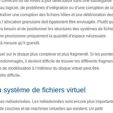
 correctifs ou de mises à jour défectueux sans une sauvegarde
u logiciel, de problèmes d’intégration ou d’une corruption de l
ner une corruption des fichiers hôtes et une détérioration de
 l’allocation granulaire doit également être envisagée. Plutôt q
ra besoin et de positionner les structures des systèmes de fichi
laire provisionne uniquement la quantité d’espace nécessaire
à mesure qu’il grandit.
el sur le disque plus complexe et plus fragmenté. Si les pointe
mmagés, il devient difficile de trouver les différents fragmen
e de modélisation à l’intérieur du disque virtuel peut être
s difficile.
système de fichiers virtuel
n des métadonnées. Les métadonnées sont encore plus important
 couches et de machines virtuelles qui existent. Un petit