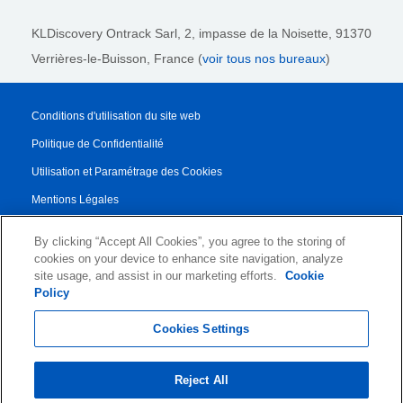
KLDiscovery Ontrack Sarl,
2, impasse de la Noisette, 91370
Verrières-le-Buisson, France (
voir tous nos bureaux
)
Conditions d'utilisation du site web
Politique de Confidentialité
Utilisation et Paramétrage des Cookies
Mentions Légales
Rapport de transparence
By clicking “Accept All Cookies”, you agree to the storing of
Conditions Générales de Vente
cookies on your device to enhance site navigation, analyze
site usage, and assist in our marketing efforts.
Cookie
Contrat de Partenariat
Policy
© 2026 KLDiscovery Ontrack - All Rights Reserved.
Cookies Settings
Reject All