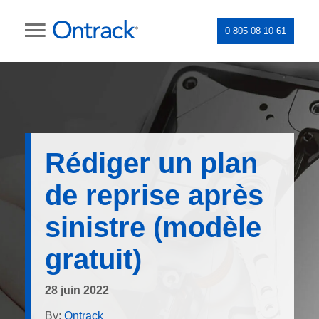
0 805 08 10 61
Rédiger un plan
de reprise après
sinistre (modèle
gratuit)
28 juin 2022
By:
Ontrack