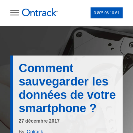
0 805 08 10 61
Comment
sauvegarder les
données de votre
smartphone ?
27 décembre 2017
By:
Ontrack