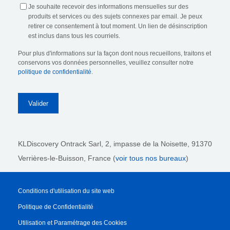
Je souhaite recevoir des informations mensuelles sur des
produits et services ou des sujets connexes par email. Je peux
retirer ce consentement à tout moment. Un lien de désinscription
est inclus dans tous les courriels.
Pour plus d'informations sur la façon dont nous recueillons, traitons et
conservons vos données personnelles, veuillez consulter notre
politique de confidentialité
.
KLDiscovery Ontrack Sarl,
2, impasse de la Noisette, 91370
Verrières-le-Buisson, France (
voir tous nos bureaux
)
Conditions d'utilisation du site web
Politique de Confidentialité
Utilisation et Paramétrage des Cookies