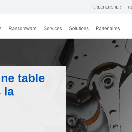
RECHERCHER
R
s
Ransomware
Services
Solutions
Partenaires
ne table
 la