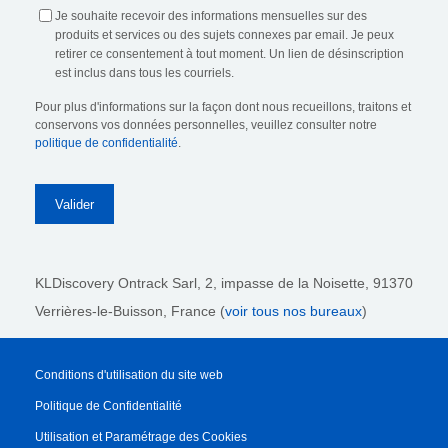
Je souhaite recevoir des informations mensuelles sur des
produits et services ou des sujets connexes par email. Je peux
retirer ce consentement à tout moment. Un lien de désinscription
est inclus dans tous les courriels.
Pour plus d'informations sur la façon dont nous recueillons, traitons et
conservons vos données personnelles, veuillez consulter notre
politique de confidentialité
.
KLDiscovery Ontrack Sarl,
2, impasse de la Noisette, 91370
Verrières-le-Buisson, France (
voir tous nos bureaux
)
Conditions d'utilisation du site web
Politique de Confidentialité
Utilisation et Paramétrage des Cookies