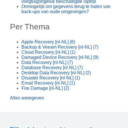
vliegtuigongeluk beschadigde laptop
Onmogelijk om gegevens terug te halen van
back-ups van oude omgevingen?
Per Thema
Apple Recovery [nl-NL]
(6)
Backup & Veeam Recovery [nl-NL]
(7)
Cloud Recovery [nl-NL]
(1)
Damaged Device Recovery [nl-NL]
(9)
Data Recovery [nl-NL]
(7)
Database Recovery [nl-NL]
(7)
Desktop Data Recovery [nl-NL]
(2)
Disaster Recovery [nl-NL]
(1)
Email Recovery [nl-NL]
(1)
Fire Damage [nl-NL]
(2)
Alles weergeven