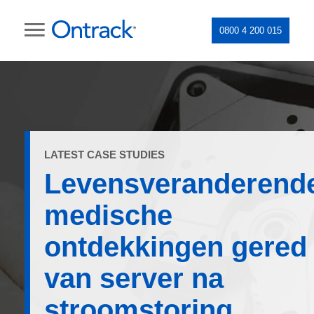
0800 4 200 015
LATEST CASE STUDIES
Levensveranderend
medische
ontdekkingen gered
van server na
stroomstoring