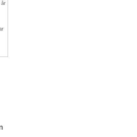
 år
ar
n