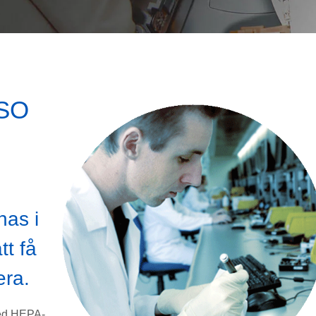
ISO
as i
tt få
era.
med HEPA-