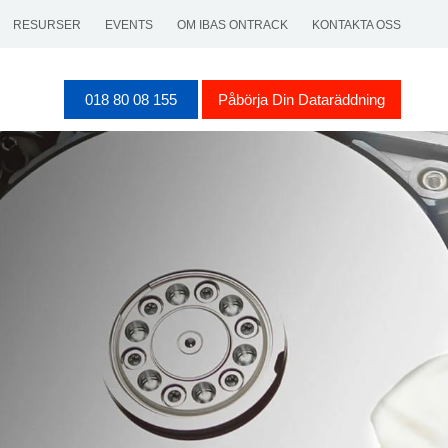
RESURSER
EVENTS
OM IBAS ONTRACK
KONTAKTA OSS
018 80 08 155
Påbörja Din Dataräddning