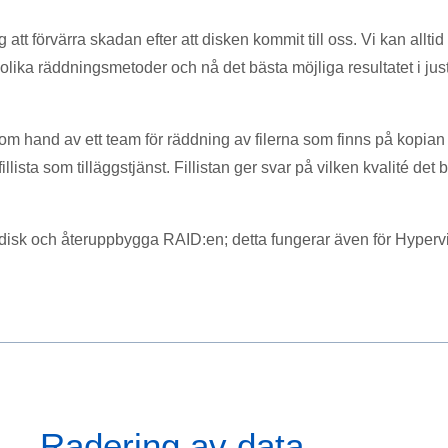
g att förvärra skadan efter att disken kommit till oss. Vi kan alltid
ta olika räddningsmetoder och nå det bästa möjliga resultatet i jus
om hand av ett team för räddning av filerna som finns på kopian
lista som tilläggstjänst. Fillistan ger svar på vilken kvalité det bl
disk och återuppbygga RAID:en; detta fungerar även för Hyperv
Radering av data