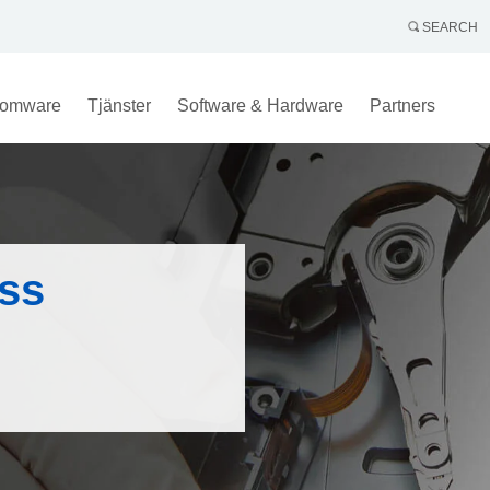
SEARCH
omware
Tjänster
Software & Hardware
Partners
ass