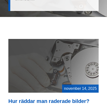
november 14, 2025
Hur räddar man raderade bilder?