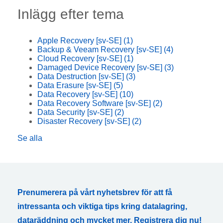
Inlägg efter tema
Apple Recovery [sv-SE]
(1)
Backup & Veeam Recovery [sv-SE]
(4)
Cloud Recovery [sv-SE]
(1)
Damaged Device Recovery [sv-SE]
(3)
Data Destruction [sv-SE]
(3)
Data Erasure [sv-SE]
(5)
Data Recovery [sv-SE]
(10)
Data Recovery Software [sv-SE]
(2)
Data Security [sv-SE]
(2)
Disaster Recovery [sv-SE]
(2)
Se alla
Prenumerera på vårt nyhetsbrev för att få
intressanta och viktiga tips kring datalagring,
dataräddning och mycket mer. Registrera dig nu!