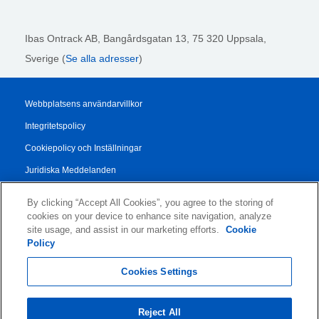
Ibas Ontrack AB,
Bangårdsgatan 13, 75 320 Uppsala,
Sverige (
Se alla adresser
)
Webbplatsens användarvillkor
Integritetspolicy
Cookiepolicy och Inställningar
Juridiska Meddelanden
Transparency Report
By clicking “Accept All Cookies”, you agree to the storing of
Allmänna Försäljningsvillkor
cookies on your device to enhance site navigation, analyze
site usage, and assist in our marketing efforts.
Cookie
Authorised Partner Agreement
Policy
© 2026 KLDiscovery Ontrack - All Rights Reserved.
Cookies Settings
Reject All