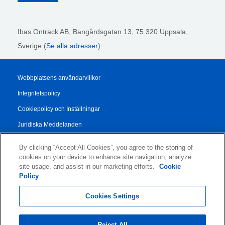
Ibas Ontrack AB,
Bangårdsgatan 13, 75 320 Uppsala,
Sverige (
Se alla adresser
)
Webbplatsens användarvillkor
Integritetspolicy
Cookiepolicy och Inställningar
Juridiska Meddelanden
Transparency Report
By clicking “Accept All Cookies”, you agree to the storing of
Allmänna Försäljningsvillkor
cookies on your device to enhance site navigation, analyze
site usage, and assist in our marketing efforts.
Cookie
Authorised Partner Agreement
Policy
© 2026 KLDiscovery Ontrack - All Rights Reserved.
Cookies Settings
Reject All