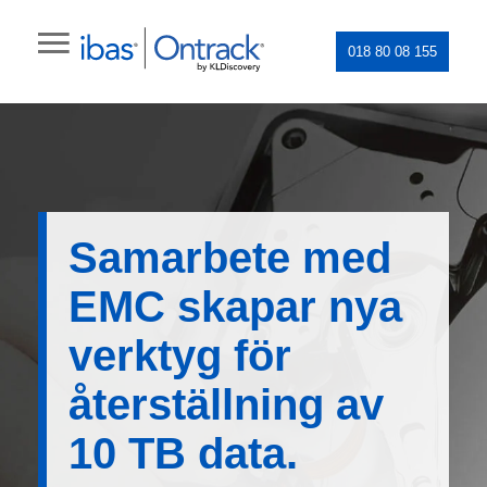
018 80 08 155
Samarbete med
EMC skapar nya
verktyg för
återställning av
10 TB data.