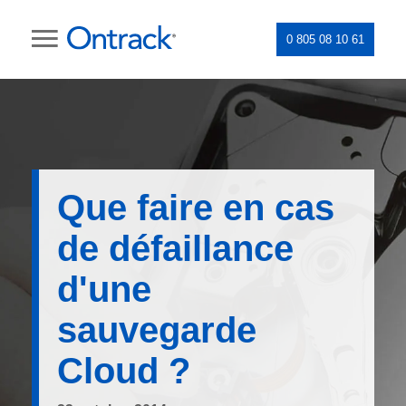
0 805 08 10 61
Que faire en cas
de défaillance
d'une
sauvegarde
Cloud ?