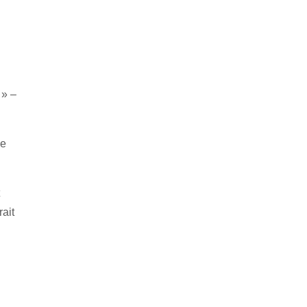
 » –
ne
ait