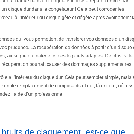
 dur qui claque dans un congélateur, il sera réparé comme par
un disque dur dans le congélateur ! Cela peut corroder les
’eau à l’intérieur du disque gèle et dégèle après avoir atteint l
 données qui vous permettent de transférer vos données d’un dis
ec prudence. La récupération de données à partir d’un disque 
 ainsi que du matériel et des logiciels adaptés. De plus, si le
l de récupération pourrait causer des dommages supplémentaires.
ôle à l’intérieur du disque dur. Cela peut sembler simple, mais 
’un simple remplacement de composants et qui, là encore, nécess
ndez l’aide d’un professionnel.
 bruits de claquement, est-ce que