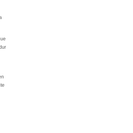
a
que
dur
en
ite