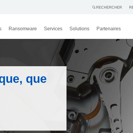
RECHERCHER
R
s
Ransomware
Services
Solutions
Partenaires
aque, que