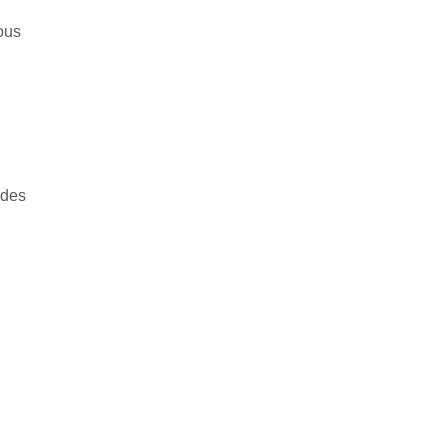
ous
 des