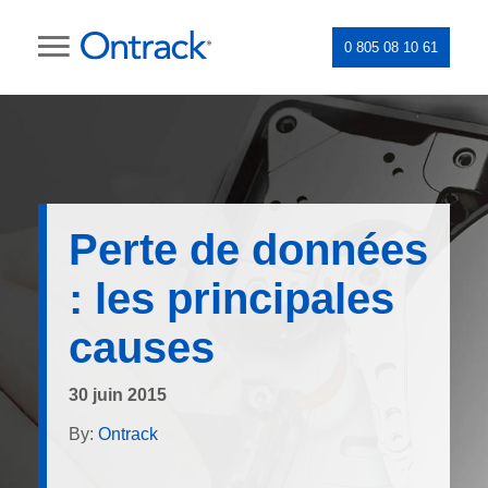
0 805 08 10 61
Perte de données
: les principales
causes
30 juin 2015
By:
Ontrack