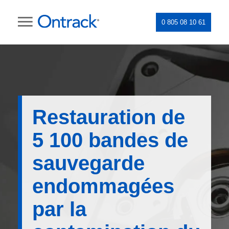
0 805 08 10 61
Restauration de
5 100 bandes de
sauvegarde
endommagées
par la