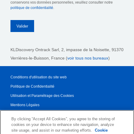
conservons vos données personnelles, veuillez consulter notre
politique de confidentialité
.
KLDiscovery Ontrack Sarl,
2, impasse de la Noisette, 91370
Verrières-le-Buisson, France (
voir tous nos bureaux
)
Conditions d'utilisation du site web
Politique de Confidentialité
Utilisation et Paramétrage des Cookies
Mentions Légales
Rapport de transparence
By clicking “Accept All Cookies”, you agree to the storing of
Conditions Générales de Vente
cookies on your device to enhance site navigation, analyze
site usage, and assist in our marketing efforts.
Cookie
Contrat de Partenariat