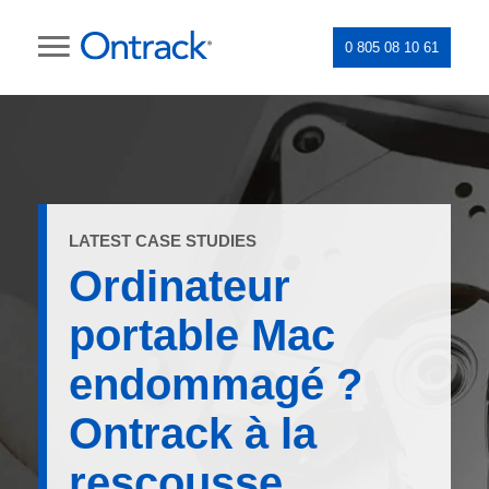
0 805 08 10 61
LATEST CASE STUDIES
Ordinateur
portable Mac
endommagé ?
Ontrack à la
rescousse