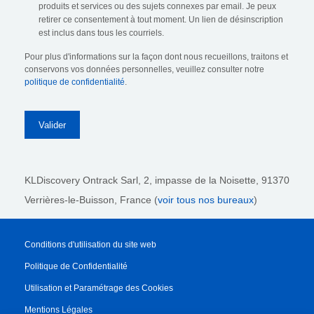
produits et services ou des sujets connexes par email. Je peux
retirer ce consentement à tout moment. Un lien de désinscription
est inclus dans tous les courriels.
Pour plus d'informations sur la façon dont nous recueillons, traitons et
conservons vos données personnelles, veuillez consulter notre
politique de confidentialité
.
KLDiscovery Ontrack Sarl,
2, impasse de la Noisette, 91370
Verrières-le-Buisson, France (
voir tous nos bureaux
)
Conditions d'utilisation du site web
Politique de Confidentialité
Utilisation et Paramétrage des Cookies
Mentions Légales