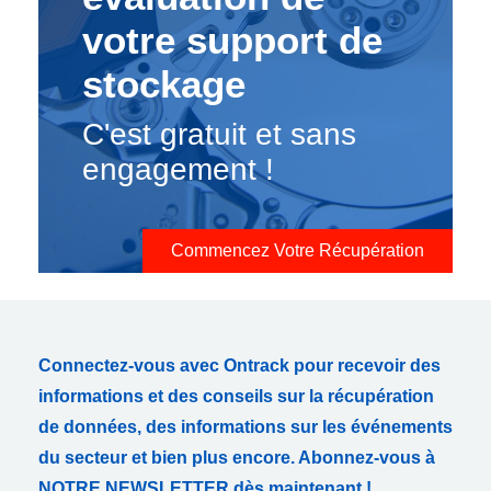
votre support de
stockage
C'est gratuit et sans
engagement !
Commencez Votre Récupération
Connectez-vous avec Ontrack pour recevoir des
informations et des conseils sur la récupération
de données, des informations sur les événements
du secteur et bien plus encore. Abonnez-vous à
NOTRE NEWSLETTER dès maintenant !