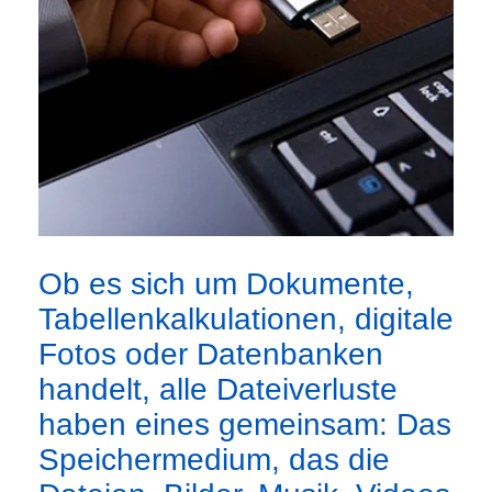
Ob es sich um Dokumente,
Tabellenkalkulationen, digitale
Fotos oder Datenbanken
handelt, alle Dateiverluste
haben eines gemeinsam: Das
Speichermedium, das die