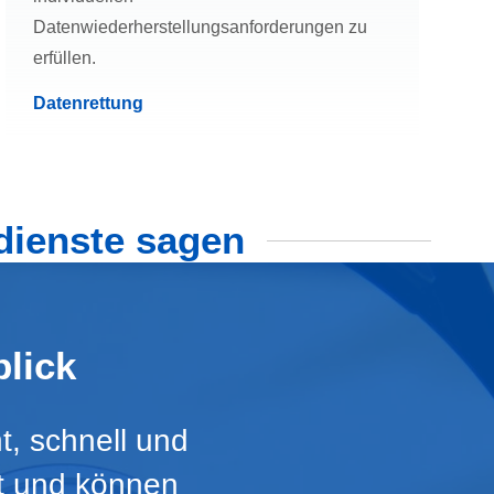
Datenwiederherstellungsanforderungen zu
erfüllen.
Datenrettung
dienste sagen
lick
t, schnell und
rt und können