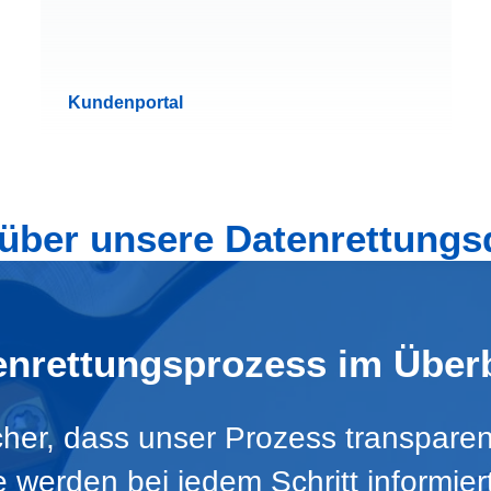
Kundenportal
ber unsere Datenrettungs
enrettungsprozess im Überb
icher, dass unser Prozess transparen
Sie werden bei jedem Schritt informie