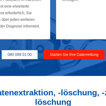
ist eine erweiterte
e erforderlich. Sie
 über jeden weiteren
 der Diagnose informiert.
080 088 01 00
Starten Sie Ihre Datenrettung
tenextraktion, -löschung, -
löschung