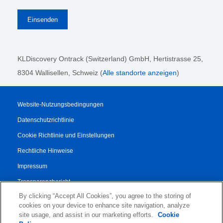
KLDiscovery Ontrack (Switzerland) GmbH,
Hertistrasse 25,
8304 Wallisellen, Schweiz (
Alle standorte anzeigen
)
Website-Nutzungsbedingungen
Datenschutzrichtlinie
Cookie Richtlinie und Einstellungen
Rechtliche Hinweise
Impressum
Transparenzbericht
By clicking “Accept All Cookies”, you agree to the storing of
AGB
cookies on your device to enhance site navigation, analyze
Vertrag für Autorisierte Partner
site usage, and assist in our marketing efforts.
Cookie