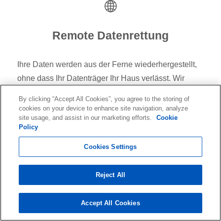
Remote Datenrettung
Ihre Daten werden aus der Ferne wiederhergestellt,
ohne dass Ihr Datenträger Ihr Haus verlässt. Wir
stellen über das Internet eine Verbindung zu Ihrem
By clicking “Accept All Cookies”, you agree to the storing of
System her, um eine Live-Wiederherstellung
cookies on your device to enhance site navigation, analyze
site usage, and assist in our marketing efforts.
Cookie
durchzuführen. Sie ist verfügbar, wenn das
Policy
Speichermedium oder System noch betriebsbereit ist.
Bei der Datenfernwiederherstellung kann die Arbeit
Cookies Settings
innerhalb weniger Stunden beginnen.
Reject All
Accept All Cookies