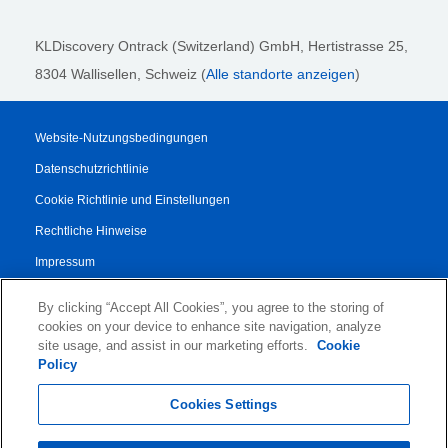
KLDiscovery Ontrack (Switzerland) GmbH,
Hertistrasse 25,
8304 Wallisellen, Schweiz (
Alle standorte anzeigen
)
Website-Nutzungsbedingungen
Datenschutzrichtlinie
Cookie Richtlinie und Einstellungen
Rechtliche Hinweise
Impressum
Transparenzbericht
By clicking “Accept All Cookies”, you agree to the storing of
AGB
cookies on your device to enhance site navigation, analyze
site usage, and assist in our marketing efforts.
Cookie
Vertrag für Autorisierte Partner
Policy
© 2026 KLDiscovery Ontrack - All Rights Reserved.
Cookies Settings