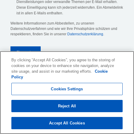
Dienstleistungen oder verwandte Themen per E-Mail erhalten.
Diese Einwilligung kann ich jederzeit widerrufen. Ein Abmeldelink
ist in allen E-Mails enthalten.
Weitere Informationen zum Abbestellen, zu unseren
Datenschutzverfahren und wie wir Ihre Privatsphäre schützen und
respektieren, finden Sie in unserer
Datenschutzerklärung
.
By clicking “Accept All Cookies”, you agree to the storing of
cookies on your device to enhance site navigation, analyze
site usage, and assist in our marketing efforts.
Cookie
KLDiscovery Ontrack (Switzerland) GmbH,
Hertistrasse 25,
Policy
8304 Wallisellen, Schweiz (
Alle standorte anzeigen
)
Cookies Settings
Website-Nutzungsbedingungen
Reject All
Datenschutzrichtlinie
Cookie Richtlinie und Einstellungen
Accept All Cookies
Rechtliche Hinweise