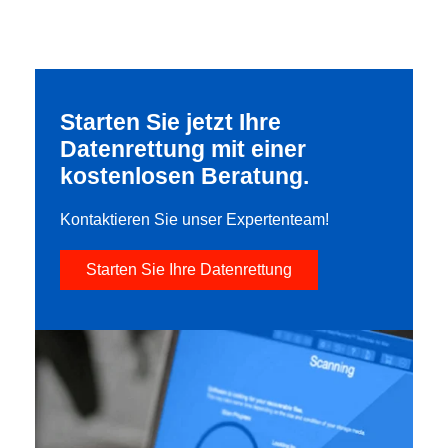
Starten Sie jetzt Ihre
Datenrettung mit einer
kostenlosen Beratung.
Kontaktieren Sie unser Expertenteam!
Starten Sie Ihre Datenrettung