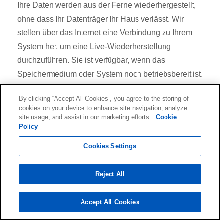
Ihre Daten werden aus der Ferne wiederhergestellt,
ohne dass Ihr Datenträger Ihr Haus verlässt. Wir
stellen über das Internet eine Verbindung zu Ihrem
System her, um eine Live-Wiederherstellung
durchzuführen. Sie ist verfügbar, wenn das
Speichermedium oder System noch betriebsbereit ist.
Bei der Datenfernwiederherstellung kann die Arbeit
By clicking “Accept All Cookies”, you agree to the storing of
innerhalb weniger Stunden beginnen.
cookies on your device to enhance site navigation, analyze
site usage, and assist in our marketing efforts.
Cookie
Policy
Cookies Settings
In-lab Datenrettung
Reject All
Unsere fortschrittlichen Reinraumeinrichtungen
Accept All Cookies
erhöhen die Datenmenge, die von beschädigten