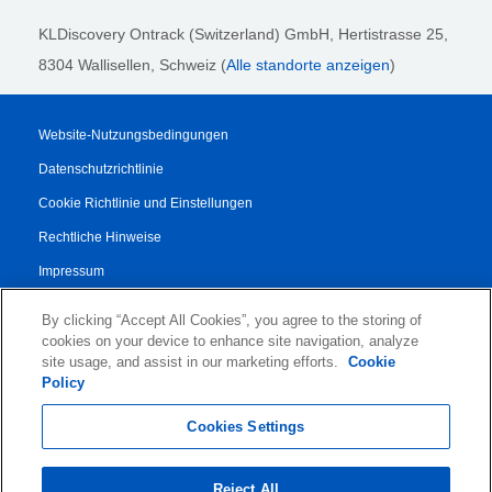
KLDiscovery Ontrack (Switzerland) GmbH,
Hertistrasse 25,
8304 Wallisellen, Schweiz (
Alle standorte anzeigen
)
Website-Nutzungsbedingungen
Datenschutzrichtlinie
Cookie Richtlinie und Einstellungen
Rechtliche Hinweise
Impressum
Transparenzbericht
By clicking “Accept All Cookies”, you agree to the storing of
AGB
cookies on your device to enhance site navigation, analyze
site usage, and assist in our marketing efforts.
Cookie
Vertrag für Autorisierte Partner
Policy
© 2026 KLDiscovery Ontrack - All Rights Reserved.
Cookies Settings
Reject All