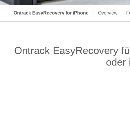
Ontrack EasyRecovery for iPhone
|
Overview
F
Ontrack EasyRecovery für
oder 