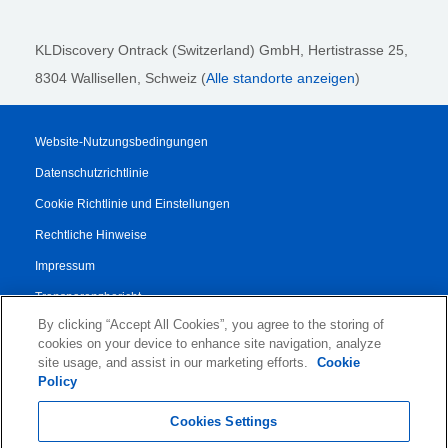
KLDiscovery Ontrack (Switzerland) GmbH,
Hertistrasse 25,
8304 Wallisellen, Schweiz (
Alle standorte anzeigen
)
Website-Nutzungsbedingungen
Datenschutzrichtlinie
Cookie Richtlinie und Einstellungen
Rechtliche Hinweise
Impressum
Transparenzbericht
By clicking “Accept All Cookies”, you agree to the storing of
AGB
cookies on your device to enhance site navigation, analyze
Vertrag für Autorisierte Partner
site usage, and assist in our marketing efforts.
Cookie
Policy
© 2026 KLDiscovery Ontrack - All Rights Reserved.
Cookies Settings