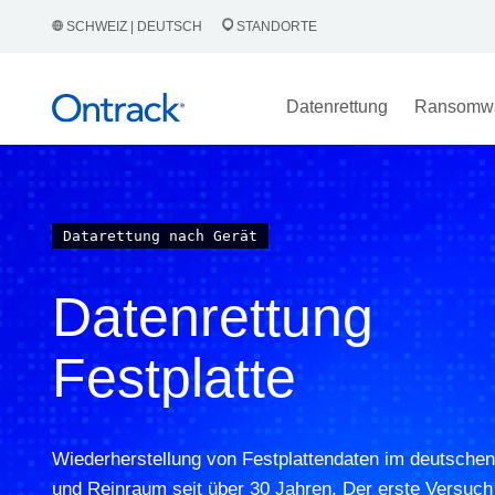
SCHWEIZ | DEUTSCH
STANDORTE
Datenrettung
Ransomw
Datarettung nach Gerät
Datenrettung
Festplatte
Wiederherstellung von Festplattendaten im deutschen
und Reinraum seit über 30 Jahren. Der erste Versuch