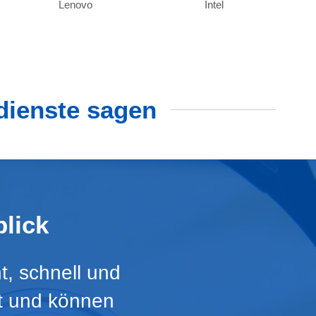
Lenovo
Intel
dienste sagen
lick
t, schnell und
rt und können