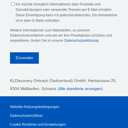
Ich möchte monatlich Informationen über Produkte und
Dienstleistungen oder verwandte Themen per E-Mail erhalten.
Diese Einwilligung kann ich jederzeit widerrufen. Ein Abmeldelink
ist in allen E-Mails enthalten.
Weitere Informationen zum Abbestellen, zu unseren
Datenschutzverfahren und wie wir Ihre Privatsphäre schützen und
respektieren, finden Sie in unserer
Datenschutzerklärung
.
KLDiscovery Ontrack (Switzerland) GmbH,
Hertistrasse 25,
8304 Wallisellen, Schweiz (
Alle standorte anzeigen
)
Website-Nutzungsbedingungen
Datenschutzrichtlinie
Cookie Richtlinie und Einstellungen