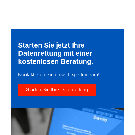
Starten Sie jetzt Ihre
Datenrettung mit einer
kostenlosen Beratung.
Kontaktieren Sie unser Expertenteam!
Starten Sie Ihre Datenrettung