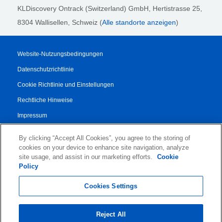
KLDiscovery Ontrack (Switzerland) GmbH,
Hertistrasse 25,
8304 Wallisellen, Schweiz (
Alle standorte anzeigen
)
Website-Nutzungsbedingungen
Datenschutzrichtlinie
Cookie Richtlinie und Einstellungen
Rechtliche Hinweise
Impressum
Transparenzbericht
By clicking “Accept All Cookies”, you agree to the storing of
AGB
cookies on your device to enhance site navigation, analyze
site usage, and assist in our marketing efforts.
Cookie
Vertrag für Autorisierte Partner
Policy
© 2026 KLDiscovery Ontrack - All Rights Reserved.
Cookies Settings
Reject All