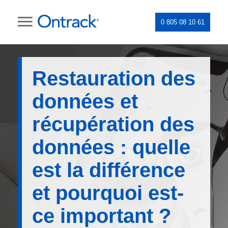
0 805 08 10 61
Restauration des
données et
récupération des
données : quelle
est la différence
et pourquoi est-
ce important ?