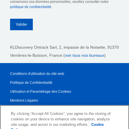
conservons vos données personnelles, veuillez consulter notre
politique de confidentialité
.
KLDiscovery Ontrack Sarl,
2, impasse de la Noisette, 91370
Verrières-le-Buisson, France (
voir tous nos bureaux
)
Conditions d'utilisation du site web
Politique de Confidentialité
Utilisation et Paramétrage des Cookies
Mentions Légales
Rapport de transparence
By clicking “Accept All Cookies”, you agree to the storing of
Conditions Générales de Vente
cookies on your device to enhance site navigation, analyze
site usage, and assist in our marketing efforts.
Cookie
Contrat de Partenariat