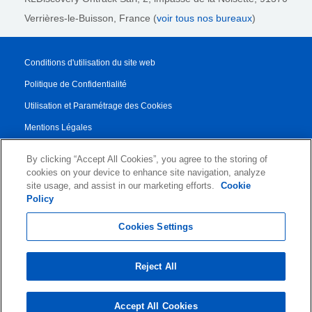
Verrières-le-Buisson, France (
voir tous nos bureaux
)
Conditions d'utilisation du site web
Politique de Confidentialité
Utilisation et Paramétrage des Cookies
Mentions Légales
Rapport de transparence
By clicking “Accept All Cookies”, you agree to the storing of
Conditions Générales de Vente
cookies on your device to enhance site navigation, analyze
site usage, and assist in our marketing efforts.
Cookie
Contrat de Partenariat
Policy
© 2026 KLDiscovery Ontrack - All Rights Reserved.
Cookies Settings
Reject All
Accept All Cookies