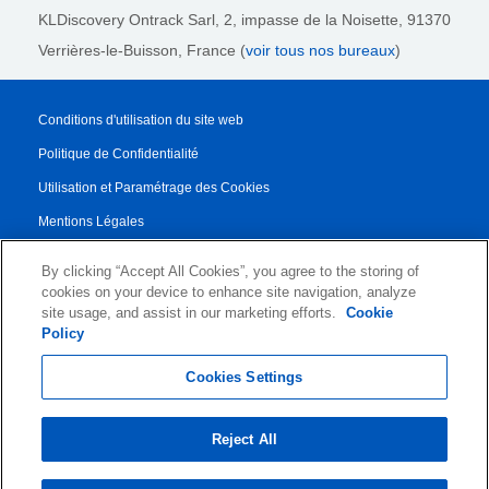
KLDiscovery Ontrack Sarl,
2, impasse de la Noisette, 91370
Verrières-le-Buisson, France (
voir tous nos bureaux
)
Conditions d'utilisation du site web
Politique de Confidentialité
Utilisation et Paramétrage des Cookies
Mentions Légales
Rapport de transparence
By clicking “Accept All Cookies”, you agree to the storing of
Conditions Générales de Vente
cookies on your device to enhance site navigation, analyze
site usage, and assist in our marketing efforts.
Cookie
Contrat de Partenariat
Policy
© 2026 KLDiscovery Ontrack - All Rights Reserved.
Cookies Settings
Reject All