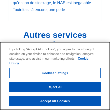
qu’option de stockage, le NAS est inégalable.
Toutefois, là encore, une perte
Autres services
de
By clicking “Accept All Cookies”, you agree to the storing of
récupération
cookies on your device to enhance site navigation, analyze
site usage, and assist in our marketing efforts.
Cookie
Policy
Cookies Settings
Récupération RAID
Réparer, récupérer et reconstruire des
Reject All
données RAID devenues inaccessibles.
Accept All Cookies