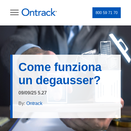
800 59 71 70
Come funziona
un degausser?
09/09/25 5.27
By:
Ontrack